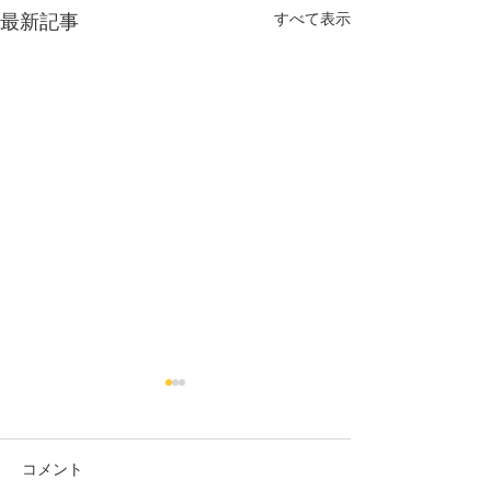
すべて表示
最新記事
【6月休診のお知らせ】
【5月休診のお
6月27日（土）は、都合によ
5月21日（木）の
り休診とさせていただきま
合により休診とさ
コメント