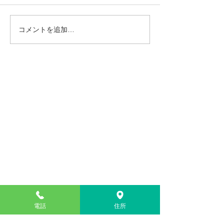
す。 ご迷惑をおかけいたしま
きます。 ご迷惑
すがどうぞ宜しくお願いいた
しますがどうぞ宜
します。
いたします。
コメントを追加…
よしかわ歯科医院
〒827-0002 福岡県田川郡川崎町池尻916-1
TEL :
0947-44-1011
（お気軽にお問い合わせ下さい）
電話
住所