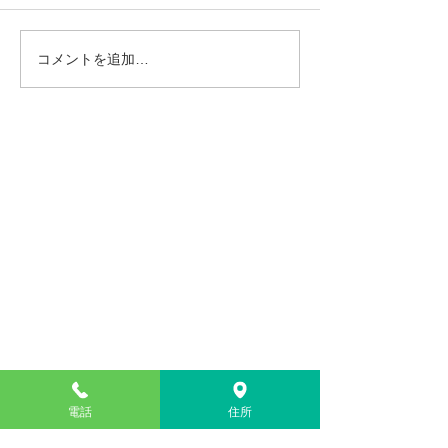
す。 ご迷惑をおかけいたしま
きます。 ご迷惑
すがどうぞ宜しくお願いいた
しますがどうぞ宜
します。
いたします。
コメントを追加…
よしかわ歯科医院
〒827-0002 福岡県田川郡川崎町池尻916-1
TEL :
0947-44-1011
（お気軽にお問い合わせ下さい）
電話
住所