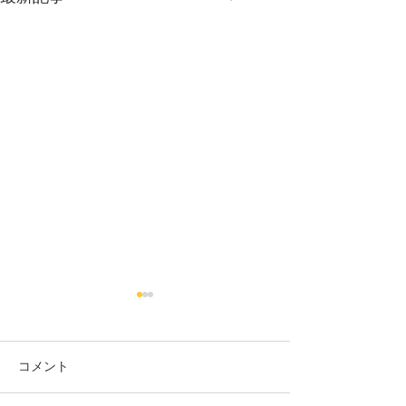
【5月休診のお知らせ】
5月21日（木）の午後は、都
合により休診とさせていただ
コメント
きます。 ご迷惑をおかけいた