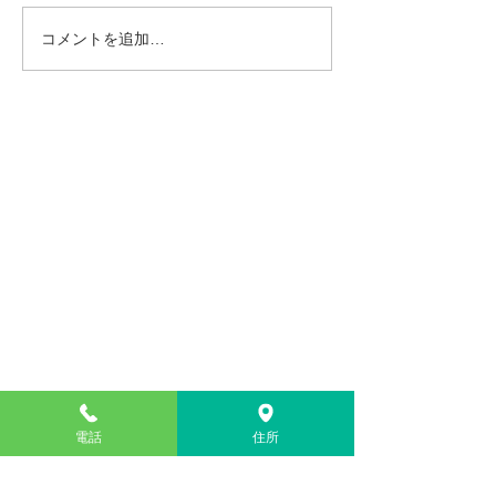
しますがどうぞ宜しくお願い
いたします。
コメントを追加…
ホワイトニング
ーン中
よしかわ歯科医院
〒827-0002 福岡県田川郡川崎町池尻916-1
TEL :
0947-44-1011
（お気軽にお問い合わせ下さい）
電話
住所