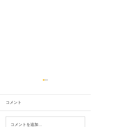
【6月休診のお知らせ】
【5月休診のお
6月27日（土）は、都合によ
5月21日（木）の
り休診とさせていただきま
合により休診とさ
コメント
す。 ご迷惑をおかけいたしま
きます。 ご迷惑
すがどうぞ宜しくお願いいた
しますがどうぞ宜
します。
いたします。
コメントを追加…